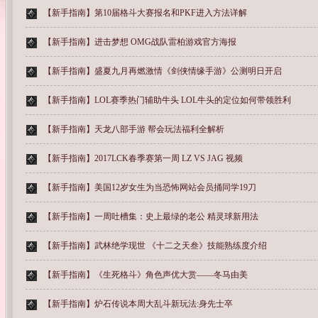
【新手指南】
第10届格斗大赛报名和PKF进入方法详解
【新手指南】
进击梦想 OMG战队雷柏游戏官方海报
【新手指南】
盛夏九月再燃激情《剑侠情缘手游》公测明日开启
【新手指南】
LOL赛季热门辅助牛头 LOL牛头的定位如何带领胜利
【新手指南】
天龙八部手游 帮会玩法福利全解析
【新手指南】
2017LCK春季赛第一周 LZ VS JAG 视频
【新手指南】
美国12岁女生为当恐怖网站会员捅同学19刀
【新手指南】
一周吐槽集：史上最绿的老公 精灵球新用法
【新手指南】
武林绝学现世 《十二之天叁》技能熟练度介绍
【新手指南】
《生死格斗》角色声优大赏——冬马由美
【新手指南】
炉石传说本周大乱斗新玩法:身先士卒