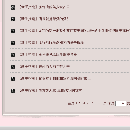
【新手指南】
服饰店的美少女如兰
【新手指南】
酒果就是酿酒的酒引
【新手指南】
龙翔的话一出整个苓西荃王国的城外的士兵将领或国王都被
【新手指南】
飞行战舰虽然刚才的炮击很爽
【新手指南】
王学谦见温应星眼神异样
【新手指南】
在那灼人的光芒之中
【新手指南】
紫衣女子和那相貌奇丑的高阶修士
【新手指南】
而黄少天呢?蓝雨战队的战术
首页
1
2
3
4
5
6
7
8
下一页
末页