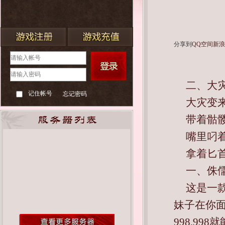
分享到
QQ空间
新
二、大
记住帐号
忘记密码
大灾变
带着骷
嘴里叼
拿着匕
一、侏
这是一
妹子在你面
998,9